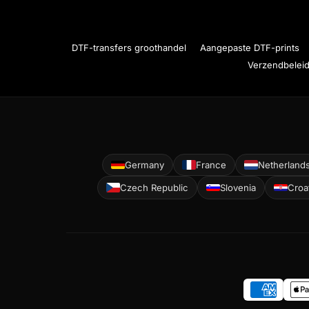
DTF-transfers groothandel
Aangepaste DTF-prints
Verzendbelei
Germany
France
Netherland
Czech Republic
Slovenia
Croa