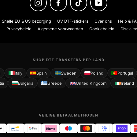
Instagram
Facebook
TikTok
YouTube
Snelle EU & US bezorging
UV DTF-stickers
Over ons
Help & F
d
Privacybeleid
Algemene voorwaarden
Cookiebeleid
Disclaim
SHOP DTF TRANSFERS PER LAND
s
Italy
Spain
Sweden
Poland
Portugal
tia
Bulgaria
Greece
United Kingdom
Ireland
VEILIGE BETAALMETHODEN