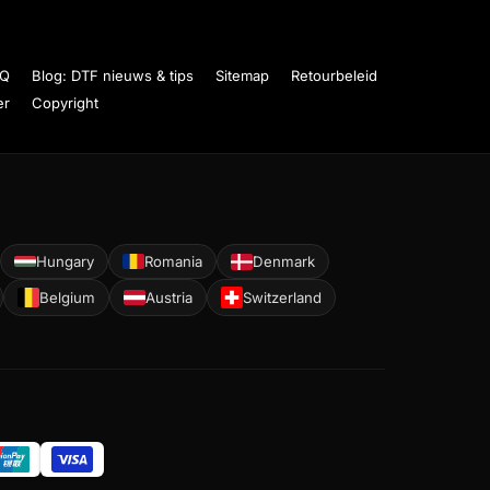
AQ
Blog: DTF nieuws & tips
Sitemap
Retourbeleid
er
Copyright
Hungary
Romania
Denmark
Belgium
Austria
Switzerland
English
Čeština
Dansk
Deutsch