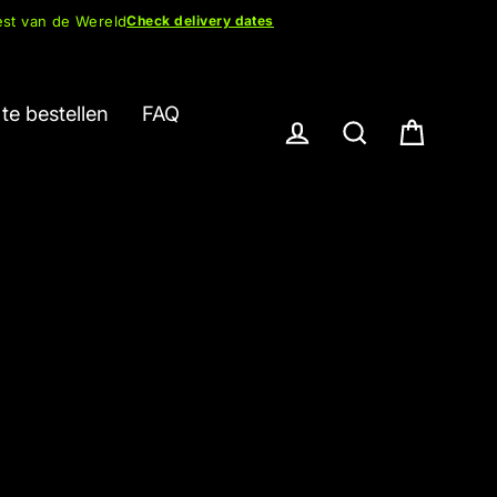
est van de Wereld
Check delivery dates
te bestellen
FAQ
Winkelwa
Inloggen
Zoek op