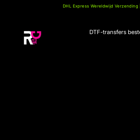
Overslaan
DHL Express Wereldwijd Verzending |
naar
inhoud
DTF-transfers best